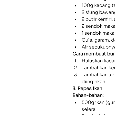
100g kacang ta
2 siung bawan
2 butir kemiri,
2 sendok maka
1 sendok maka
Gula, garam, 
Air secukupnya
Cara membuat bu
Haluskan kacan
Tambahkan keca
Tambahkan air 
diinginkan.
3. Pepes Ikan
Bahan-bahan:
500g ikan (gur
selera