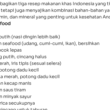
bagikan tiga resep makanan khas Indonesia yang t
 tetapi juga menyajikan kombinasi bahan-bahan ya
tamin, dan mineral yang penting untuk kesehatan An
afood
putih (nasi dingin lebih baik)
 seafood (udang, cumi-cumi, ikan), bersihkan
kocok lepas
 putih, cincang halus
rah, iris tipis (sesuai selera)
 potong dadu kecil
ka merah, potong dadu kecil
n kecap manis
n saus tiram
n minyak sayur
rica secukupnya
incang untuk taburan