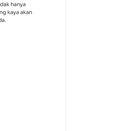
idak hanya 
ng kaya akan 
da.