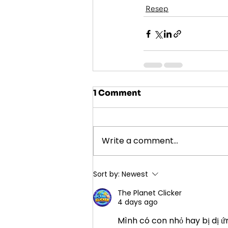
Resep
1 Comment
Write a comment...
Sort by:
Newest
The Planet Clicker
4 days ago
Mình có con nhỏ hay bị dị ứn