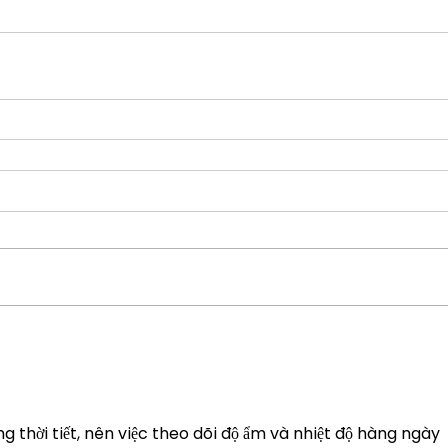
g thời tiết, nên việc theo dõi độ ẩm và nhiệt độ hàng ngày 