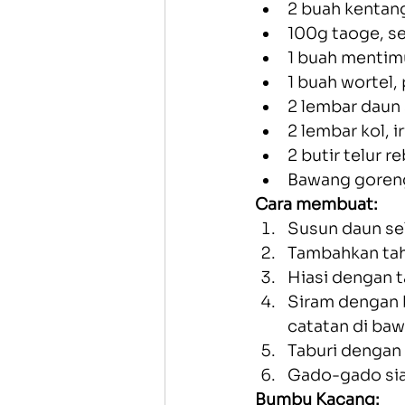
2 buah kentan
100g taoge, s
1 buah mentimu
1 buah wortel,
2 lembar daun
2 lembar kol, ir
2 butir telur 
Bawang goren
Cara membuat:
Susun daun sel
Tambahkan tah
Hiasi dengan t
Siram dengan 
catatan di baw
Taburi dengan
Gado-gado sia
Bumbu Kacang: