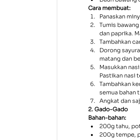
Cara membuat:
Panaskan miny
Tumis bawang 
dan paprika. M
Tambahkan cam
Dorong sayuran
matang dan be
Masukkan nasi 
Pastikan nasi 
Tambahkan keca
semua bahan t
Angkat dan sa
2. Gado-Gado
Bahan-bahan:
200g tahu, po
200g tempe, 