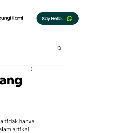
bungi Kami
Say Hello...
bang
a tidak hanya 
lam artikel 