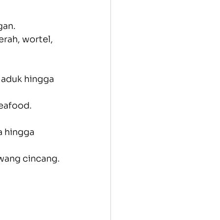
gan.
ah, wortel, 
 aduk hingga 
eafood. 
a hingga 
wang cincang.