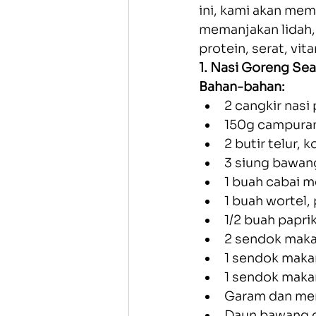
ini, kami akan mem
memanjakan lidah,
protein, serat, vi
1. Nasi Goreng Se
Bahan-bahan:
2 cangkir nasi 
150g campuran
2 butir telur, 
3 siung bawang
1 buah cabai me
1 buah wortel,
1/2 buah papri
2 sendok maka
1 sendok maka
1 sendok maka
Garam dan me
Daun bawang c