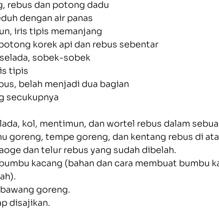
g, rebus dan potong dadu
eduh dengan air panas
n, iris tipis memanjang
 potong korek api dan rebus sebentar
 selada, sobek-sobek
is tipis
rebus, belah menjadi dua bagian
g secukupnya
ada, kol, mentimun, dan wortel rebus dalam sebuah
u goreng, tempe goreng, dan kentang rebus di ata
aoge dan telur rebus yang sudah dibelah.
bumbu kacang (bahan dan cara membuat bumbu kac
ah).
 bawang goreng.
p disajikan.