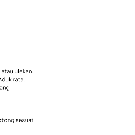
 atau ulekan.
Aduk rata.
ang 
otong sesuai 