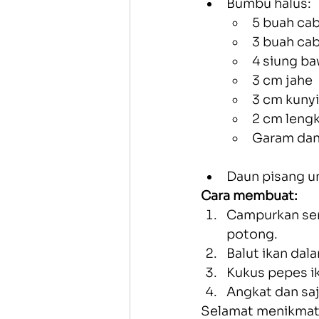
Bumbu halus:
5 buah ca
3 buah cab
4 siung b
3 cm jahe
3 cm kunyi
2 cm leng
Garam dan
Daun pisang 
Cara membuat:
Campurkan sem
potong.
Balut ikan dala
Kukus pepes i
Angkat dan saj
Selamat menikmati 